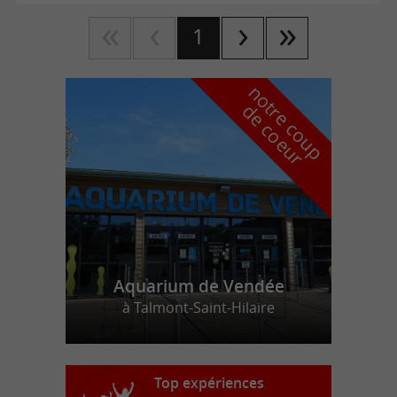
1
n
o
t
e
c
o
u
p
e
c
o
e
u
r
d
r
Aquarium de Vendée
à Talmont-Saint-Hilaire
Top expériences