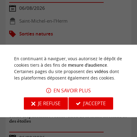
06/08/2026
Saint-Michel-en-l'Herm
Sorties natures
En continuant à naviguer, vous autorisez le dépôt de
cookies tiers à des fins de
mesure d'audience
.
Certaines pages du site proposent des
vidéos
dont
les plateformes déposent également des cookies.
EN SAVOIR PLUS
JE REFUSE
J'ACCEPTE
Sortie crépusculaire : observation de la faune nocturne et
des étoiles