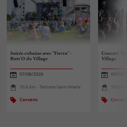
Soirée cubaine avec "Fievra" -
Concert "Zé
Bistr'O du Village
Village
07/08/2026
09/08/
10,6 km - Talmont-Saint-Hilaire
10,6 km 
Concerts
Concert