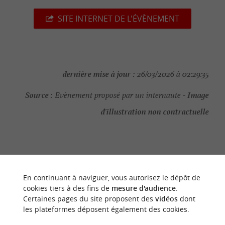
SITE INTERNET DE L'ÉVÈNEMENT
dernière mise à jour :
26/03/2026 à 02:29:35
Source :
Image
Evènement proposé par un internaute -
d'illustration non contractuelle
NOUS AVONS TESTÉ
POUR VOUS
En continuant à naviguer, vous autorisez le dépôt de
cookies tiers à des fins de
mesure d'audience
.
Certaines pages du site proposent des
vidéos
dont
les plateformes déposent également des cookies.