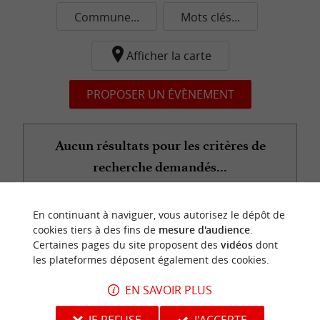
Commune...
Mots clés...
Afficher la carte
PROPOSER UN ÉVÈNEMENT
Aucun résultats pour les critères de
recherche demandés...
En continuant à naviguer, vous autorisez le dépôt de
n
o
t
e
c
o
u
p
e
c
o
e
u
cookies tiers à des fins de
mesure d'audience
.
r
d
r
Certaines pages du site proposent des
vidéos
dont
les plateformes déposent également des cookies.
EN SAVOIR PLUS
JE REFUSE
J'ACCEPTE