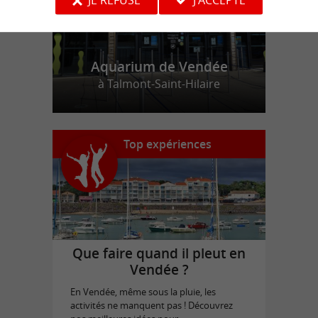
Aquarium de Vendée
à Talmont-Saint-Hilaire
Top expériences
Que faire quand il pleut en
Vendée ?
En Vendée, même sous la pluie, les
activités ne manquent pas ! Découvrez