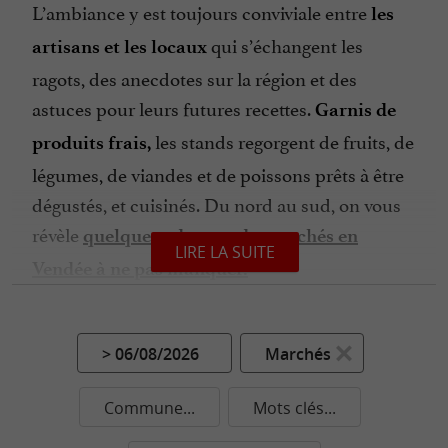
L’ambiance y est toujours conviviale entre
les
qui s’échangent les
artisans et les locaux
ragots, des anecdotes sur la région et des
astuces pour leurs futures recettes.
Garnis de
les stands regorgent de fruits, de
produits frais,
légumes, de viandes et de poissons prêts à être
dégustés, et cuisinés. Du nord au sud, on vous
révèle
quelques adresses de marchés en
LIRE LA SUITE
Vendée à ne pas manquer.
À
par exemple, le marché
Bretignolles-sur-Mer
est le reflet du centre-ville avec 450 m2
> 06/08/2026
Marchés
d’exposition marchande et son marché
nocturne du jeudi soir. Le marché des
Sables-
Commune...
Mots clés...
est considéré comme l’un des plus
d’Olonne