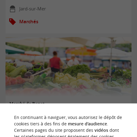
Jard-sur-Mer
Marchés
Marché de Benet
En continuant à naviguer, vous autorisez le dépôt de
cookies tiers à des fins de
mesure d'audience
.
10/08/2026
Certaines pages du site proposent des
vidéos
dont
les plateformes déposent également des cookies.