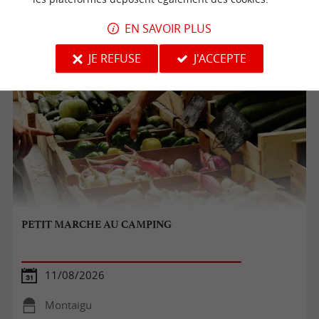
Benet
EN SAVOIR PLUS
Marchés
JE REFUSE
J'ACCEPTE
PETIT MARCHE AU CAMPING
11/08/2026
Montaigu