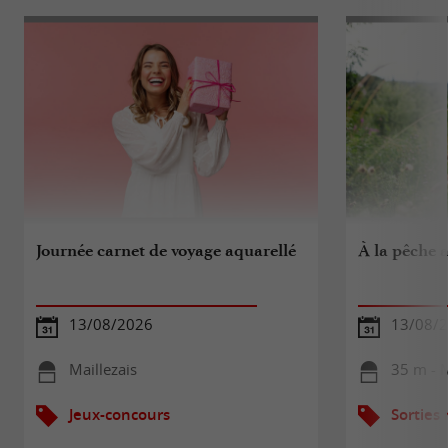
Journée carnet de voyage aquarellé
À la pêche 
13/08/2026
13/08/
Maillezais
35 m - M
Jeux-concours
Sorties