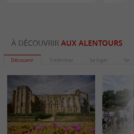
À DÉCOUVRIR
AUX ALENTOURS
Découvrir
S'informer
Se loger
Se r