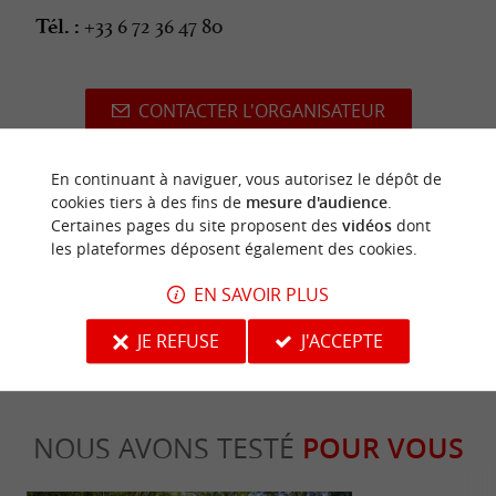
+33 6 72 36 47 80
Tél. :
CONTACTER L'ORGANISATEUR
En continuant à naviguer, vous autorisez le dépôt de
cookies tiers à des fins de
mesure d'audience
.
Certaines pages du site proposent des
vidéos
dont
dernière mise à jour :
12/04/2026 à 12:00:00
les plateformes déposent également des cookies.
Source :
Office de Tourisme Vendée Marais Poitevin
-
EN SAVOIR PLUS
Image d'illustration non contractuelle
JE REFUSE
J'ACCEPTE
NOUS AVONS TESTÉ
POUR VOUS