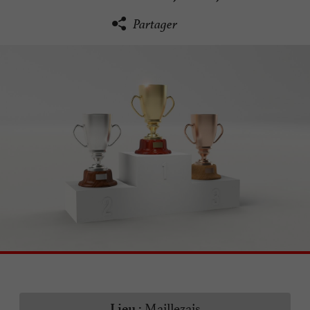
Partager
Maillezais
Lieu :