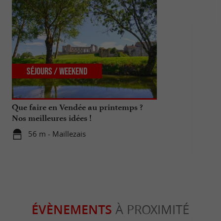
Séjours / Weekend
Incontour
Que faire en Vendée au printemps ?
Les plus beau
Nos meilleures idées !
Vendée
56 m - Maillezais
4,5 km - 
ÉVÈNEMENTS
À PROXIMITÉ