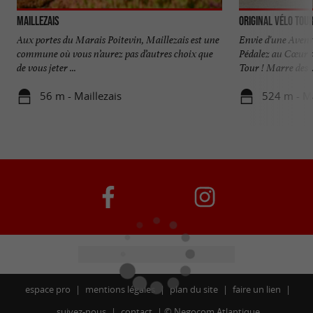
Maillezais
Original Vélo Tou
Aux portes du Marais Poitevin, Maillezais est une
Envie d'une Avent
commune où vous n’aurez pas d’autres choix que
Pédalez au Cœur d
de vous jeter ...
Tour ! Marre des ..
56 m - Maillezais
524 m - Ma
espace pro
mentions légales
plan du site
faire un lien
suivez-nous
contact
©
Negocom Atlantique