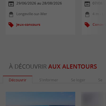
29/06/2026 au 28/08/2026
07/08/2
Longeville-sur-Mer
4 m - Lo
Jeux-concours
Concert
À DÉCOUVRIR
AUX ALENTOURS
Découvrir
S'informer
Se loger
Se r