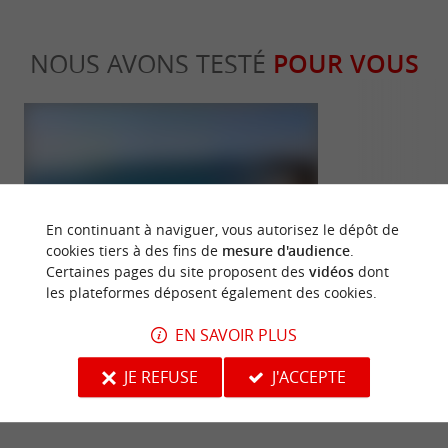
NOUS AVONS TESTÉ
POUR VOUS
En continuant à naviguer, vous autorisez le dépôt de
Familiale
Sportive
cookies tiers à des fins de
mesure d'audience
.
Certaines pages du site proposent des
vidéos
dont
les plateformes déposent également des cookies.
Longeville-sur-Mer, une station
Le Banc de S
EN SAVOIR PLUS
familiale qui s’anime toute l’année en
l’univers du s
Vendée
Vendée
JE REFUSE
J'ACCEPTE
4,1 km - Longeville-sur-Mer
4,1 km - 