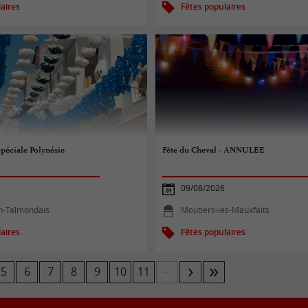
aires
Fêtes populaires
Spéciale Polynésie
Fête du Cheval - ANNULÉE
09/08/2026
en-Talmondais
Moutiers-les-Mauxfaits
aires
Fêtes populaires
...
5
6
7
8
9
10
11