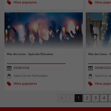
Fêtes populaires
Fêtes popul
Fête des Lotus - Spéciale Polynésie
Fête des Lotus - 
09/08/2026
09/08/2026
Saint-Cyr-en-Talmondais
Saint-Cyr-
Fêtes populaires
Fêtes popul
1
2
3
4