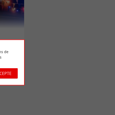
ns de
s
CCEPTE