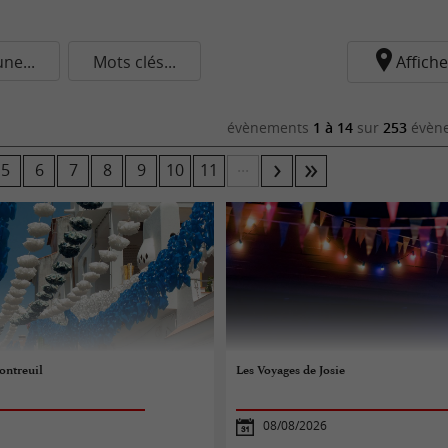
e...
Mots clés...
Affiche
évènements
1 à 14
sur
253
évène
...
5
6
7
8
9
10
11
ontreuil
Les Voyages de Josie
08/08/2026