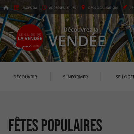
L'
AGENDA
ADRESSES
UTILES
GEO
LOCALISATION
L
Découvrez la
VENDÉE
DÉCOUVRIR
S'INFORMER
SE LOGE
Fêtes populaires