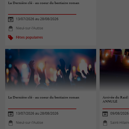
La Dernière clé - au coeur du bestiaire roman
13/07/2026 au 28/08/2026
Nieul-sur-l'Autise
Fêtes populaires
La Dernière clé - au coeur du bestiaire roman
Arrivée du Raid M
ANNULÉ
13/07/2026 au 28/08/2026
09/08/2026
Nieul-sur-l'Autise
Saint-Hilair