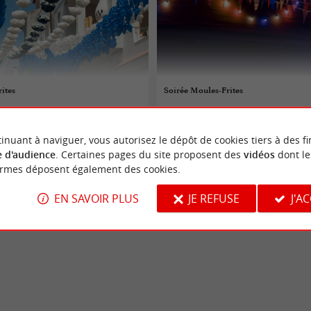
ites
Soirée Moules-Frites
08/08/2026
inuant à naviguer, vous autorisez le dépôt de cookies tiers à des fi
nt-sur-Jard
Saint-Vincent-sur-Jard
 d'audience
. Certaines pages du site proposent des
vidéos
dont le
ormes déposent également des cookies.
aires
Fêtes populaires
EN SAVOIR PLUS
JE REFUSE
J'A