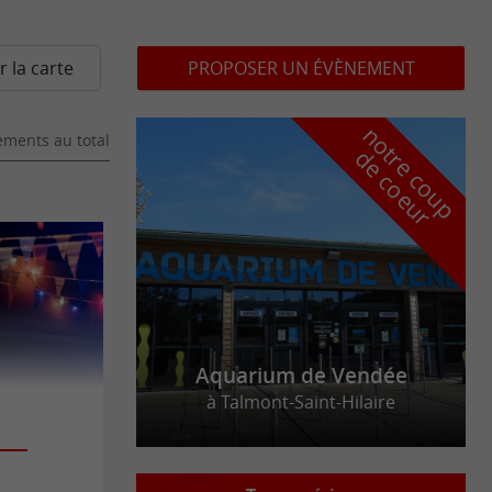
r la carte
PROPOSER UN ÉVÈNEMENT
n
o
t
e
c
o
u
p
e
c
o
e
u
ments au total
r
d
r
Aquarium de Vendée
à Talmont-Saint-Hilaire