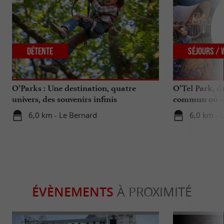
Détente
Séjours /
O’Parks : Une destination, quatre
O’Tel Park, 
univers, des souvenirs infinis
commun où sé
6,0 km - Le Bernard
6,0 km - 
ÉVÈNEMENTS
À PROXIMITÉ