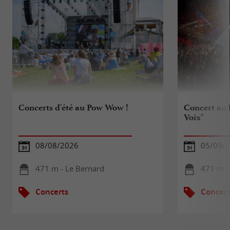
Concerts d'été au Pow Wow !
Concert au 
Voix"
08/08/2026
05/09/
471 m - Le Bernard
471 m -
Concerts
Concert