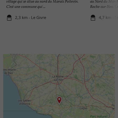
village qui se situe au nord du Marais Poitevin.
au Nord du Marais
C’est une commune qui ...
Roche-sur-Yon. Le 
2,3 km - Le Givre
4,7 km - S