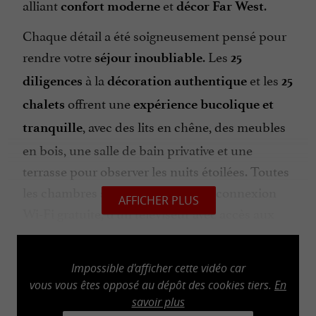
alliant
et
.
confort moderne
décor Far West
Chaque détail a été soigneusement pensé pour
rendre votre
. Les
séjour inoubliable
25
à la
et les
diligences
décoration authentique
25
offrent une
chalets
expérience bucolique et
, avec des lits en chêne, des meubles
tranquille
en bois, une salle de bain privative et une
terrasse pour observer les nuits étoilées. Toutes
les chambres sont équipées d'une connexion
AFFICHER PLUS
Wi-Fi gratuite, d'un téléviseur avec accès aux
chaînes françaises et aux plateformes de
streaming.
Impossible d'afficher cette vidéo car
De plus, sa proximité avec les parcs vendéens
vous vous êtes opposé au dépôt des cookies tiers.
En
savoir plus
O'Gliss Park et O'Fun Park ainsi qu'un
accès