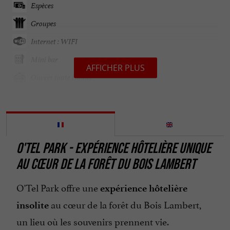
Espèces
Groupes
Internet : WIFI
Mini bar
AFFICHER PLUS
Ouvert toute l'année
Parking
Parle anglais
Parle espagnol
O'TEL PARK - EXPÉRIENCE HÔTELIÈRE UNIQUE
Restaurant
AU CŒUR DE LA FORÊT DU BOIS LAMBERT
Salle de Séminaire
O'Tel Park offre une
Terrasse
expérience hôtelière
au cœur de la forêt du Bois Lambert,
Télévision : oui
insolite
un lieu où les souvenirs prennent vie.