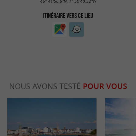
46° 41'56.9"N, 1° 50'40.52"W
ITINÉRAIRE VERS CE LIEU
NOUS AVONS TESTÉ
POUR VOUS