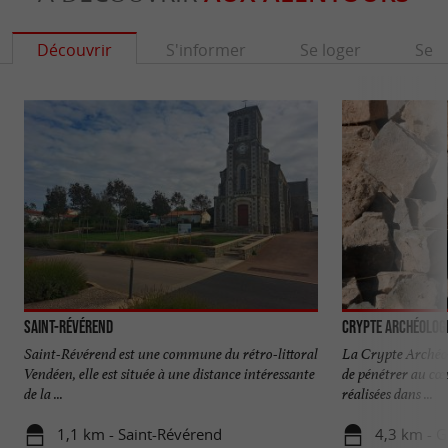
Découvrir
S'informer
Se loger
Se r
Saint-Révérend
Crypte Archéolog
Saint-Révérend est une commune du rétro-littoral
La Crypte Archéo
Vendéen, elle est située à une distance intéressante
de pénétrer au cœu
de la ...
réalisées dans ...
1,1 km - Saint-Révérend
4,3 km - G