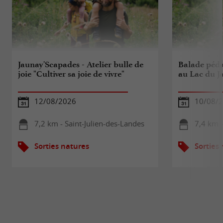
Jaunay'Scapades - Atelier bulle de
Balade péda
joie "Cultiver sa joie de vivre"
au Lac du J
12/08/2026
10/08/
7,2 km - Saint-Julien-des-Landes
7,4 km 
Sorties natures
Sorties