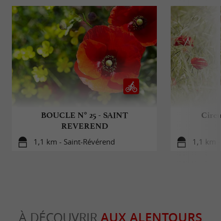
BOUCLE N° 25 - SAINT
Circu
REVEREND
1,1 km - Saint-Révérend
1,1 km -
À DÉCOUVRIR
AUX ALENTOURS