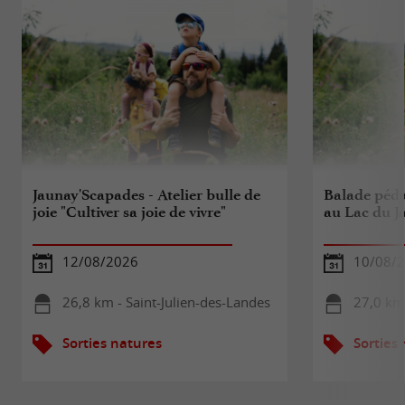
Jaunay'Scapades - Atelier bulle de
Balade péda
joie "Cultiver sa joie de vivre"
au Lac du J
12/08/2026
10/08/
26,8 km - Saint-Julien-des-Landes
27,0 km
Sorties natures
Sorties