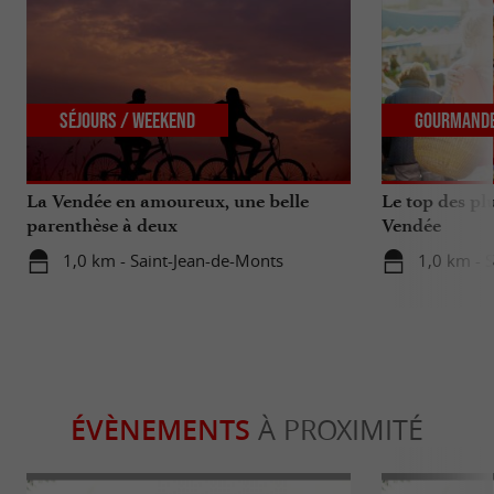
Séjours / Weekend
Gourmand
La Vendée en amoureux, une belle
Le top des p
parenthèse à deux
Vendée
1,0 km - Saint-Jean-de-Monts
1,0 km - 
ÉVÈNEMENTS
À PROXIMITÉ