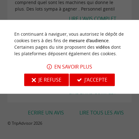
comprend quel sont les machines qui donne le
plus. Des lots sympa à gagner . Personnel gentil
LIRE L'AVIS COMPLET
En continuant à naviguer, vous autorisez le dépôt de
"Au top"
cookies tiers à des fins de
mesure d'audience
.
Certaines pages du site proposent des
vidéos
dont
Avis publié par nanou8992 (Cravant, France)
le 25/07/2022
les plateformes déposent également des cookies.
J y vais régulièrement car sur toutes les salles de st
EN SAVOIR PLUS
jean de monts c'est la plus sympa et la plus honnête
du choix pour toute la famille ou en solo de
JE REFUSE
J'ACCEPTE
nombreux lots variez et chouette De plus les...
LIRE L'AVIS COMPLET
ECRIRE UN AVIS
LIRE TOUS LES AVIS
© TripAdvisor 2026