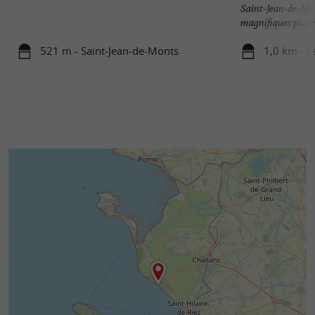
Saint-Jean-de-Mon
magnifiques plages
521 m - Saint-Jean-de-Monts
1,0 km - S