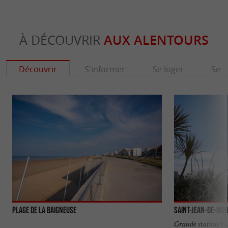
À DÉCOUVRIR
AUX ALENTOURS
Découvrir
S'informer
Se loger
Se r
Plage de la Baigneuse
Saint-Jean-de-Mo
Grande station ba