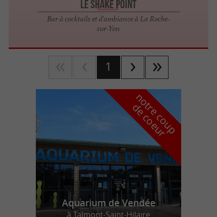
Le Shake Point
Bar à cocktails et d'ambiance à La Roche-
sur-Yon
1
n
o
t
e
c
o
u
p
e
c
o
e
u
r
d
r
Aquarium de Vendée
à Talmont-Saint-Hilaire