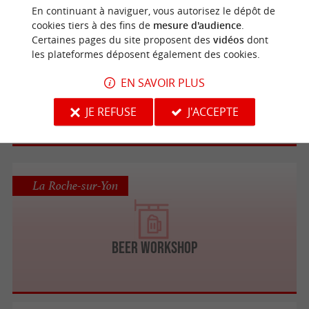
En continuant à naviguer, vous autorisez le dépôt de
cookies tiers à des fins de
mesure d'audience
.
La Roche-sur-Yon
Certaines pages du site proposent des
vidéos
dont
les plateformes déposent également des cookies.
EN SAVOIR PLUS
Melany's BAR
JE REFUSE
J'ACCEPTE
La Roche-sur-Yon
BEER WORKSHOP