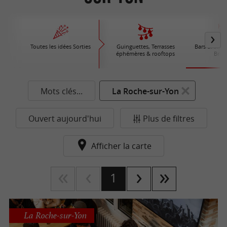
Toutes les idées Sorties
Guinguettes, Terrasses
Bars d'Ambia
éphémères & rooftops
Brass
Mots clés...
La Roche-sur-Yon
Ouvert aujourd'hui
Plus de filtres
Afficher la carte
1
La Roche-sur-Yon