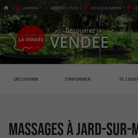
L'
AGENDA
ADRESSES
UTILES
GEO
LOCALISATION
L
Découvrez la
VENDÉE
DÉCOUVRIR
S'INFORMER
SE LOGE
Massages à Jard-sur-