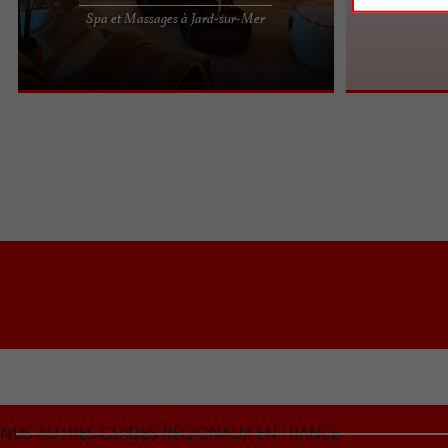
Chez Aigue-Marine Spa Privatif, à Jard-sur-Mer en
Spa et Massages à Jard-sur-Mer
Vendée, chaque massage est une véritable
invitation à la ...
NOS AUTRES GUIDES RÉGIONAUX EN FRANCE