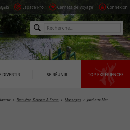
Espace Pro
Carnets de Voyage
Connexion
E DIVERTIR
SE RÉUNIR
TOP EXPÉRIENCES
Masquer la carte
divertir
Bien-être, Détente & Soins
Massages
Jard-sur-Mer