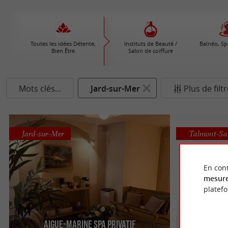
Toutes les idées Détente,
Instituts de Beauté /
Balnéo, S
Bien Être
Salon de coiffure
Mots clés...
Jard-sur-Mer
Plus de filt
Jard-sur-Mer
Talmont-Sai
En cont
mesure
platef
Aigue-Marine Spa Privatif
Centre Bie