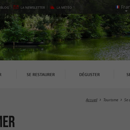
E
BLOG
LA
NEWSLETTER
LA
MÉTÉO
R
SE RESTAURER
DÉGUSTER
S
Accueil
Tourisme
Se 
Mer