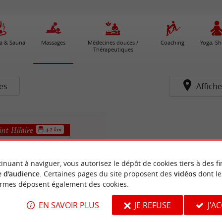
pa & Sauna
Massages
Médecines douces /
Coaching
Yoga, Sh
Thérapeutiques
res
Affiche
nt-Hilaire
4.2 km
inuant à naviguer, vous autorisez le dépôt de cookies tiers à des fi
 d'audience
. Certaines pages du site proposent des
vidéos
dont le
ormes déposent également des cookies.
EN SAVOIR PLUS
JE REFUSE
J'A
n être Omasculin&Ofeminin