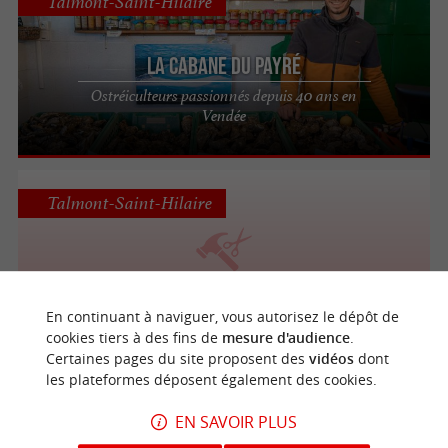
Talmont-Saint-Hilaire
La Cabane du Payré
Ostréiculteurs passionnés depuis 40 ans en
Vendée
Talmont-Saint-Hilaire
Butine Ferme Florale
En continuant à naviguer, vous autorisez le dépôt de
cookies tiers à des fins de
mesure d'audience
.
Certaines pages du site proposent des
vidéos
dont
les plateformes déposent également des cookies.
Talmont-Saint-Hilaire
EN SAVOIR PLUS