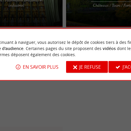
 l’église de Mortagne-sur-Sèvre se
Le Château de Mortagne-sur-Sèvre e
industriel
Châteaux / Tours / Fort
 « Vendée Vitrail ». Ne vous y
château fort, du début du 14ème sièc
bâtisse a une ...
inuant à naviguer, vous autorisez le dépôt de cookies tiers à des fi
 d'audience
. Certaines pages du site proposent des
vidéos
dont le
ormes déposent également des cookies.
EN SAVOIR PLUS
JE REFUSE
J'A