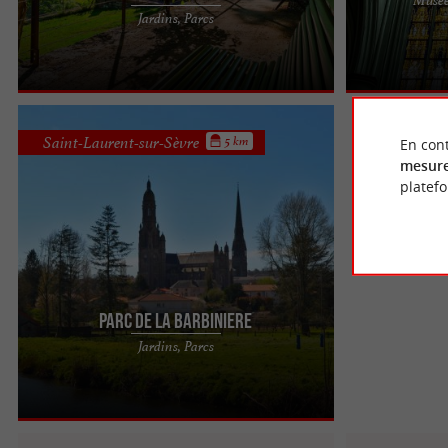
Les Jardins de la Cure est un jardin public sur les
Sur la place de
Jardins, Parcs
hauteurs de Mortagne-sur-Sèvre. C’est un espace
trouve le Musée
vert ...
trompez ...
Saint-Laurent-sur-Sèvre
5 km
En cont
mesure
platef
Parc de la Barbiniere
Le Parc de la Barbinière est un domaine forestier
Jardins, Parcs
sur la commune de Saint-Laurent-sur-Sèvre, au
sud de Cholet. De ...