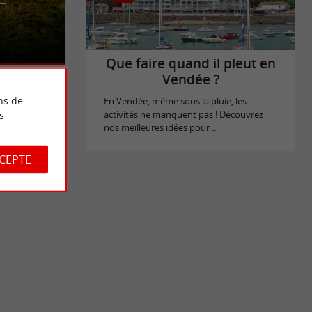
st un ancien
s
le. Cette
Que faire quand il pleut en
Vendée ?
ns de
En Vendée, même sous la pluie, les
s
activités ne manquent pas ! Découvrez
nos meilleures idées pour ...
CCEPTE