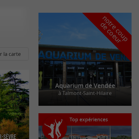
n
o
t
e
c
o
u
p
e
c
o
e
u
r
d
r
r la carte
Aquarium de Vendée
à Talmont-Saint-Hilaire
Top expériences
r-Sèvre