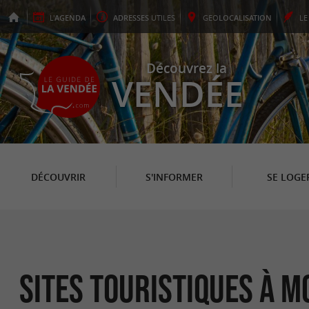
L'
AGENDA
ADRESSES
UTILES
GEO
LOCALISATION
L
Découvrez la
VENDÉE
DÉCOUVRIR
S'INFORMER
SE LOGE
Sites Touristiques à 