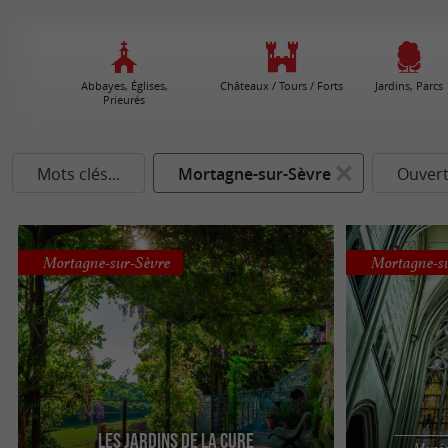
Abbayes, Églises,
Châteaux / Tours / Forts
Jardins, Parcs
Prieurés
Mots clés...
Mortagne-sur-Sèvre
Ouvert
Mortagne-sur-Sèvre
Mortagne-s
Les Jardins de la Cure
Musées