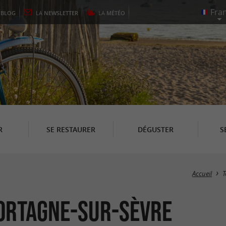
E
BLOG
LA
NEWSLETTER
LA
MÉTÉO
R
SE RESTAURER
DÉGUSTER
S
Accueil
T
Mortagne-sur-Sèvre