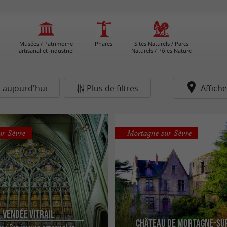
Musées / Patrimoine
Phares
Sites Naturels / Parcs
artisanal et industriel
Naturels / Pôles Nature
 aujourd'hui
Plus de filtres
Affiche
ur-Sèvre
Mortagne-sur-Sèvre
Vendée Vitrail
Château de Mortagne-su
 / Patrimoine artisanal et