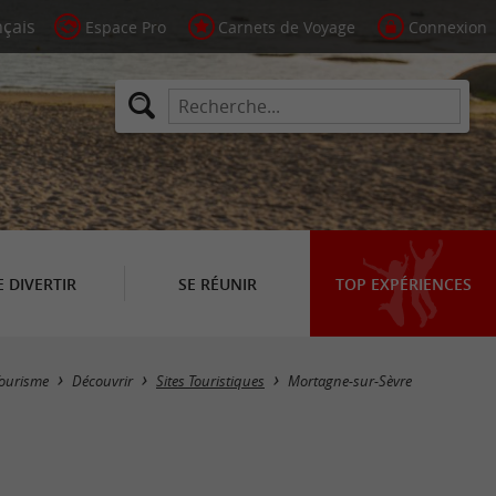
Espace Pro
Carnets de Voyage
Connexion
E DIVERTIR
SE RÉUNIR
TOP EXPÉRIENCES
Masquer la carte
ourisme
Découvrir
Sites Touristiques
Mortagne-sur-Sèvre