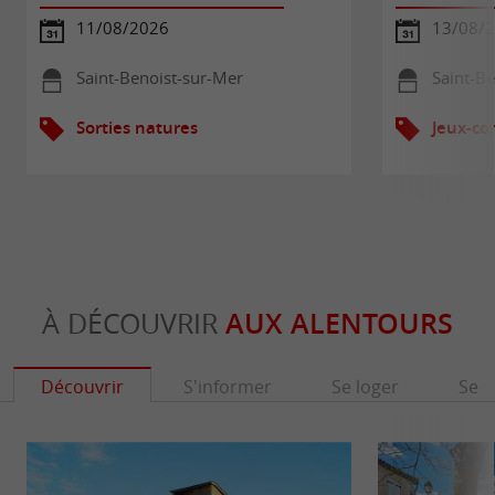
11/08/2026
13/08/
Saint-Benoist-sur-Mer
Saint-B
Sorties natures
Jeux-co
À DÉCOUVRIR
AUX ALENTOURS
Découvrir
S'informer
Se loger
Se r