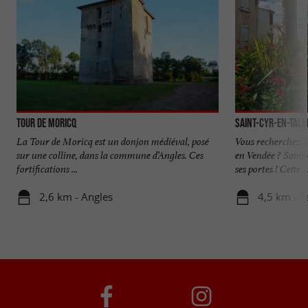
Tour de Moricq
Saint-Cyr-en-Tal
La Tour de Moricq est un donjon médiéval, posé
Vous recherchez u
sur une colline, dans la commune d’Angles. Ces
en Vendée ? Sain
fortifications ...
ses portes ! Cette ..
2,6 km - Angles
4,5 km - S