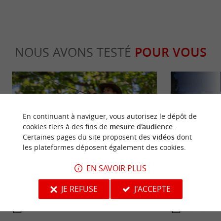
NOUS AVONS TESTÉ
POUR VOUS
En continuant à naviguer, vous autorisez le dépôt de
cookies tiers à des fins de
mesure d'audience
.
Certaines pages du site proposent des
vidéos
dont
Détente
Séjours /
les plateformes déposent également des cookies.
EN SAVOIR PLUS
O’Parks : Une destination, quatre
O’Tel Park, 
JE REFUSE
J'ACCEPTE
univers, des souvenirs infinis
commun où sé
8,9 km - Le Bernard
8,9 km - 