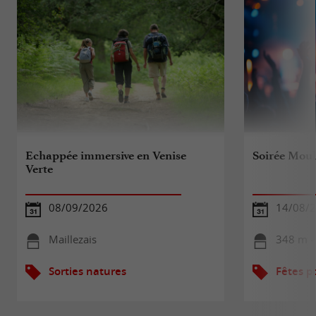
Echappée immersive en Venise
Soirée Moul
Verte
08/09/2026
14/08/
Maillezais
348 m -
Sorties natures
Fêtes p