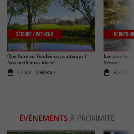
Séjours / Weekend
Incontour
Que faire en Vendée au printemps ?
Les plus beau
Nos meilleures idées !
Vendée
7,1 km - Maillezais
9,6 km - 
ÉVÈNEMENTS
À PROXIMITÉ