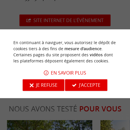
SITE INTERNET DE L'ÉVÈNEMENT
En continuant à naviguer, vous autorisez le dépôt de
cookies tiers à des fins de
mesure d'audience
.
dernière mise à jour :
17/03/2026 à 12:00:00
Certaines pages du site proposent des
vidéos
dont
les plateformes déposent également des cookies.
Source :
Office de Tourisme Vendée Marais Poitevin
-
EN SAVOIR PLUS
Image d'illustration non contractuelle
JE REFUSE
J'ACCEPTE
NOUS AVONS TESTÉ
POUR VOUS