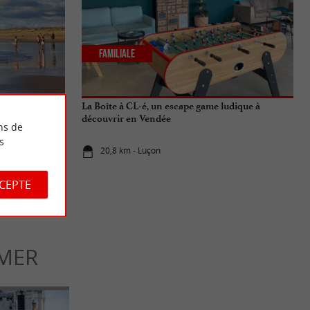
Familiale
lentours : les
La Boîte à CL-é, un escape game ludique à
découvrir en Vendée
ns de
s
20,8 km - Luçon
CCEPTE
-MER