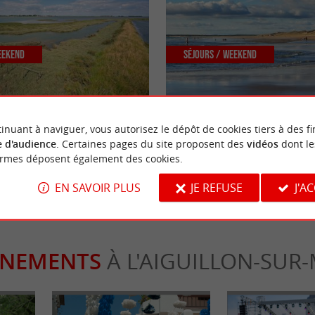
eekend
Séjours / Weekend
 Faute-sur-Mer et sur la Pointe
Vacances à la Tranche-sur-Mer et a
immanquables !
inuant à naviguer, vous autorisez le dépôt de cookies tiers à des fi
 d'audience
. Certaines pages du site proposent des
vidéos
dont le
a Faute-sur-Mer
19,7 km - La Tranche-sur-Mer
ormes déposent également des cookies.
EN SAVOIR PLUS
JE REFUSE
J'A
ÈNEMENTS
À L'AIGUILLON-SUR