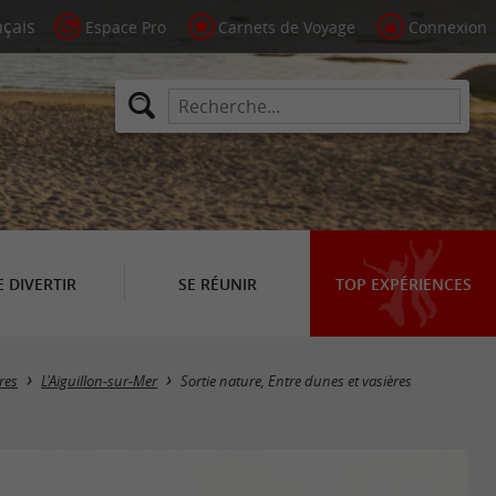
Espace Pro
Carnets de Voyage
Connexion
E DIVERTIR
SE RÉUNIR
TOP EXPÉRIENCES
res
L'Aiguillon-sur-Mer
Sortie nature, Entre dunes et vasières