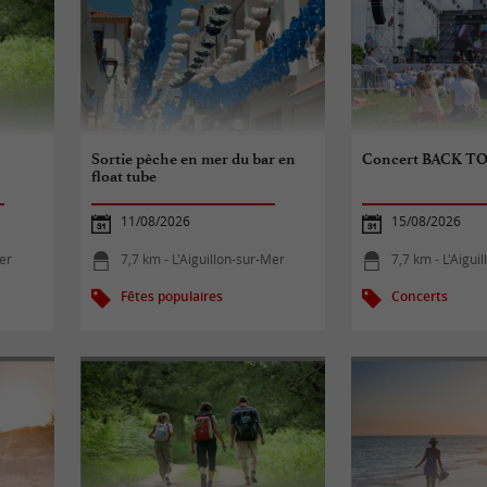
Sortie pêche en mer du bar en
Concert BACK T
float tube
11/08/2026
15/08/2026
Mer
7,7 km - L'Aiguillon-sur-Mer
7,7 km - L'Aigui
Fêtes populaires
Concerts