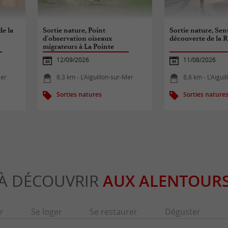
de la
Sortie nature, Point
Sortie nature, Sen
d'observation oiseaux
découverte de la 
migrateurs à La Pointe
12/09/2026
11/08/2026
Mer
8,3 km - L'Aiguillon-sur-Mer
8,6 km - L'Aigui
Sorties natures
Sorties nature
À DÉCOUVRIR
AUX ALENTOUR
r
Se loger
Se restaurer
Déguster