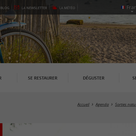
E
BLOG
LA
NEWSLETTER
LA
MÉTÉO
R
SE RESTAURER
DÉGUSTER
S
Accueil
Agenda
Sorties natu