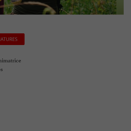
NATURES
animatrice
es