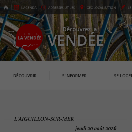
L'
AGENDA
ADRESSES
UTILES
GEO
LOCALISATION
L
Découvrez la
VENDÉE
DÉCOUVRIR
S'INFORMER
SE LOGE
L'AIGUILLON-SUR-MER
jeudi 20 août 2026