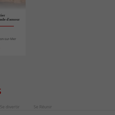
tier
Rade d'amour
llon-sur-Mer
s
S
Se divertir
Se Réunir