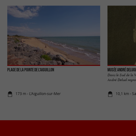
PLAGE DE LA POINTE DE L'AIGUILLON
Musée André Deluo
Dans le Sud de la 
André Deluol regroup
173 m - L'Aiguillon-sur-Mer
10,1 km - S