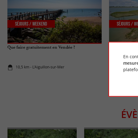
Séjours / Weekend
Séjours / W
Que faire gratuitement en Vendée ?
Se balader à la
d’Arçay
En cont
mesure
10,5 km - L'Aiguillon-sur-Mer
11,3 km - L
platef
ÉV