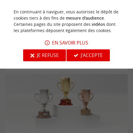
En continuant à naviguer, vous autorisez le dépôt de
Concours de pétanque
cookies tiers à des fins de
mesure d'audience
.
Certaines pages du site proposent des
vidéos
dont
les plateformes déposent également des cookies.
14/08/2026
EN SAVOIR PLUS
Moutiers-les-Mauxfaits
JE REFUSE
J'ACCEPTE
Jeux-concours