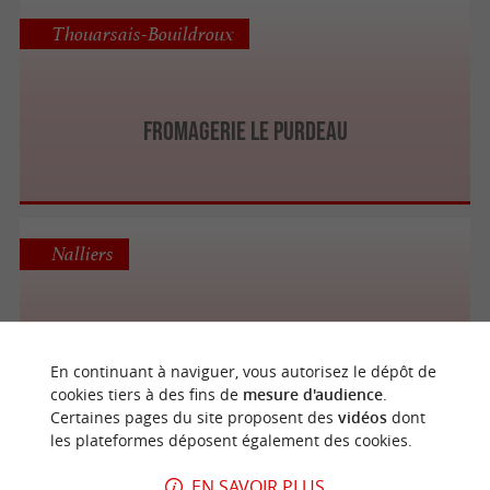
Thouarsais-Bouildroux
FROMAGERIE LE PURDEAU
Nalliers
FROMAGERIE FERME DE NERMOUX
En continuant à naviguer, vous autorisez le dépôt de
cookies tiers à des fins de
mesure d'audience
.
Certaines pages du site proposent des
vidéos
dont
les plateformes déposent également des cookies.
Saint-Pierre-du-Chemin
EN SAVOIR PLUS