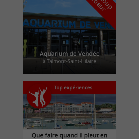
r
d
r
Aquarium de Vendée
à Talmont-Saint-Hilaire
Top expériences
Que faire quand il pleut en