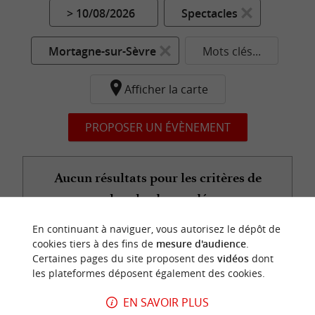
> 10/08/2026
Spectacles
Mortagne-sur-Sèvre
Mots clés...
Afficher la carte
PROPOSER UN ÉVÈNEMENT
Aucun résultats pour les critères de
recherche demandés...
En continuant à naviguer, vous autorisez le dépôt de
cookies tiers à des fins de
mesure d'audience
.
Certaines pages du site proposent des
vidéos
dont
n
o
t
e
c
o
u
p
e
c
o
e
u
les plateformes déposent également des cookies.
r
d
r
EN SAVOIR PLUS