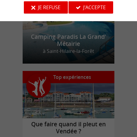
JE REFUSE
J'ACCEPTE
Camping Paradis La Grand'
Métairie
à Saint-Hilaire-la-Forêt
Top expériences
Que faire quand il pleut en
Vendée ?