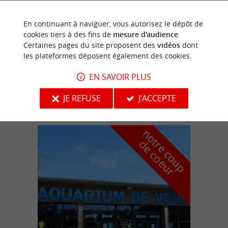
BOUGE TON BOCAGE
En continuant à naviguer, vous autorisez le dépôt de
cookies tiers à des fins de
mesure d'audience
.
Certaines pages du site proposent des
vidéos
dont
20/09/2026
les plateformes déposent également des cookies.
La Gaubretière
EN SAVOIR PLUS
Festivals
JE REFUSE
J'ACCEPTE
n
o
t
e
c
o
u
p
e
c
o
e
u
r
d
r