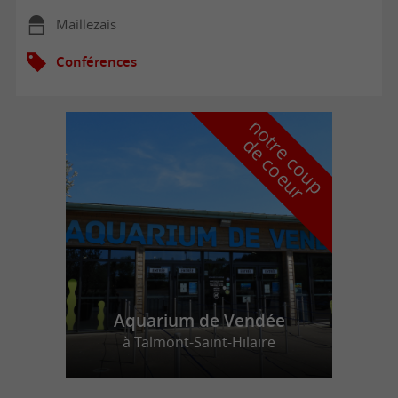
Maillezais
Conférences
n
o
t
e
c
o
u
p
e
c
o
e
u
r
d
r
Aquarium de Vendée
à Talmont-Saint-Hilaire