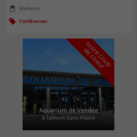
Maillezais
Conférences
n
o
t
e
c
o
u
p
e
c
o
e
u
r
d
r
Aquarium de Vendée
à Talmont-Saint-Hilaire