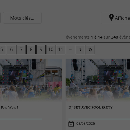
Mots clés...
Affiche
évènements
1 à 14
sur
340
évène
...
5
6
7
8
9
10
11
u Pow Wow !
DJ SET AVEC POOL PARTY
08/08/2026