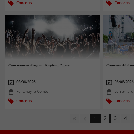
Concerts
Concerts
Ciné-concert d'orgue - Raphaël Oliver
Concerts d'été a
08/08/2026
08/08/2026
Fontenay-le-Comte
Le Bernard
Concerts
Concerts
1
2
3
4