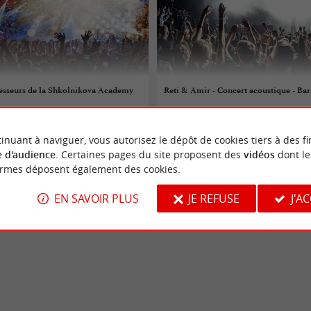
fesseurs de la Shkolnikova Academy
Reti & Amir - Concert acoustique - Bar
08/08/2026
inuant à naviguer, vous autorisez le dépôt de cookies tiers à des fi
re
Talmont-Saint-Hilaire
 d'audience
. Certaines pages du site proposent des
vidéos
dont le
ormes déposent également des cookies.
Concerts
EN SAVOIR PLUS
JE REFUSE
J'A