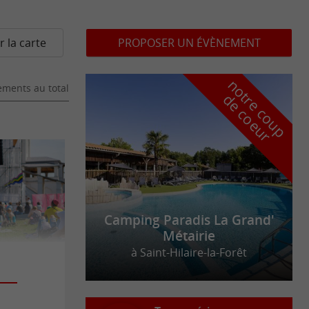
r la carte
PROPOSER UN ÉVÈNEMENT
n
o
t
e
c
o
u
p
e
c
o
e
u
ments au total
r
d
r
Camping Paradis La Grand'
Métairie
à Saint-Hilaire-la-Forêt