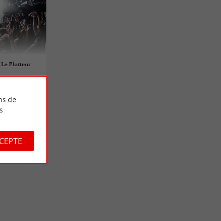
 Le Flotteur
ns de
s
CCEPTE