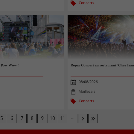
Concerts
u Pow Wow !
Repas Concert au restaurant "Chez Fan
08/08/2026
Maillezais
Concerts
...
5
6
7
8
9
10
11