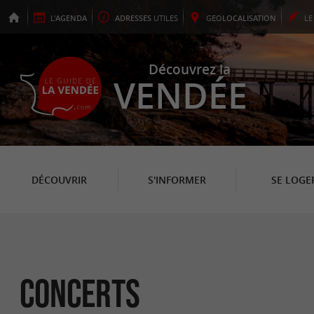
L'
AGENDA
ADRESSES
UTILES
GEO
LOCALISATION
L
Découvrez la
VENDÉE
DÉCOUVRIR
S'INFORMER
SE LOGE
Concerts